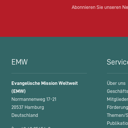
Abonnieren Sie unseren Ne
EMW
Servic
Evangelische Mission Weltweit
Über uns
(EMW)
Geschäfts
Normannenweg 17-21
Mitgliede
20537 Hamburg
Förderung
Deutschland
Themen/S
Publikati