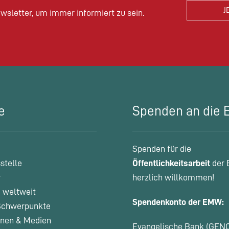
wsletter, um immer informiert zu sein.
e
Spenden an die
Spenden für die
stelle
Öffentlichkeitsarbeit
der 
r
herzlich willkommen!
 weltweit
Spendenkonto der EMW:
chwerpunkte
onen & Medien
Evangelische Bank (GEN