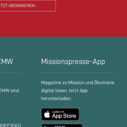
 EMW
Missionspresse-App
Magazine zu Mission und Ökumene
EMW sind
digital lesen. Jetzt App
herunterladen.
ODEF1EK1)