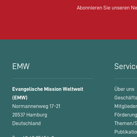
Abonnieren Sie unseren Ne
EMW
Servic
Evangelische Mission Weltweit
Über uns
(EMW)
Geschäfts
Normannenweg 17-21
Mitgliede
20537 Hamburg
Förderung
Deutschland
Themen/S
Publikati