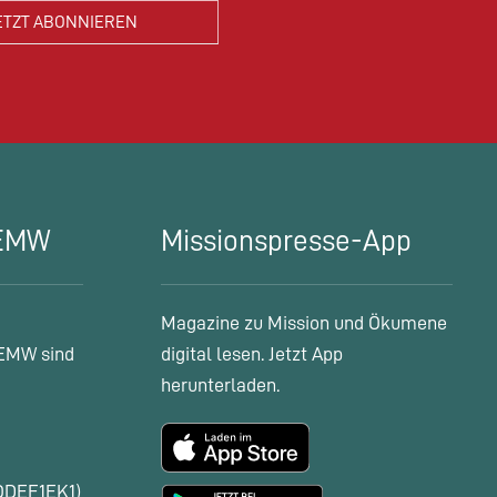
 EMW
Missionspresse-App
Magazine zu Mission und Ökumene
EMW sind
digital lesen. Jetzt App
herunterladen.
ODEF1EK1)