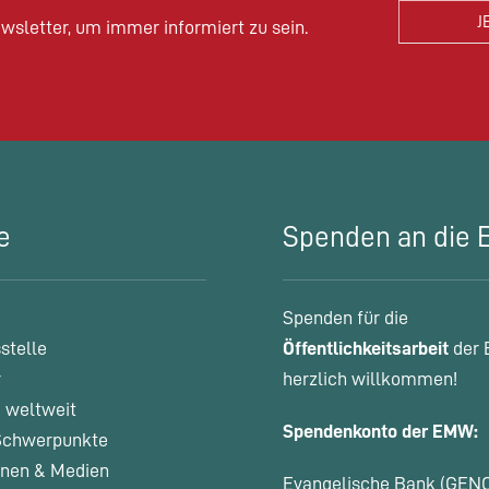
wsletter, um immer informiert zu sein.
e
Spenden an die
Spenden für die
stelle
Öffentlichkeitsarbeit
der 
r
herzlich willkommen!
 weltweit
Spendenkonto der EMW:
chwerpunkte
onen & Medien
Evangelische Bank (GEN