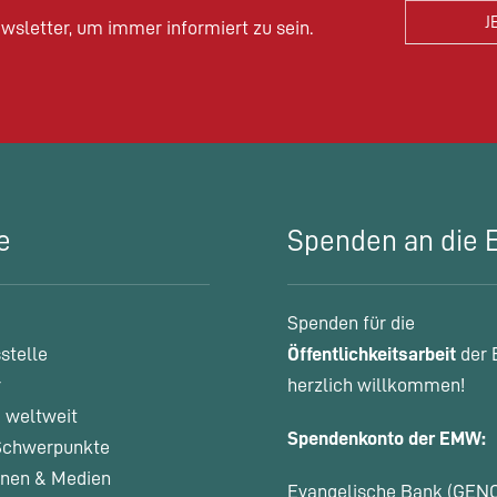
wsletter, um immer informiert zu sein.
e
Spenden an die
Spenden für die
stelle
Öffentlichkeitsarbeit
der 
r
herzlich willkommen!
 weltweit
Spendenkonto der EMW:
chwerpunkte
onen & Medien
Evangelische Bank (GEN