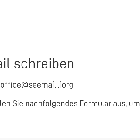
il schreiben
doffice@seema[...]org
llen Sie nachfolgendes Formular aus, um 