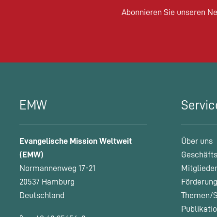
Abonnieren Sie unseren Ne
EMW
Servic
Evangelische Mission Weltweit
Über uns
(EMW)
Geschäfts
Normannenweg 17-21
Mitgliede
20537 Hamburg
Förderung
Deutschland
Themen/S
Publikati