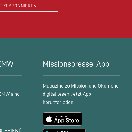
 EMW
Missionspresse-App
Magazine zu Mission und Ökumene
EMW sind
digital lesen. Jetzt App
herunterladen.
ODEF1EK1)