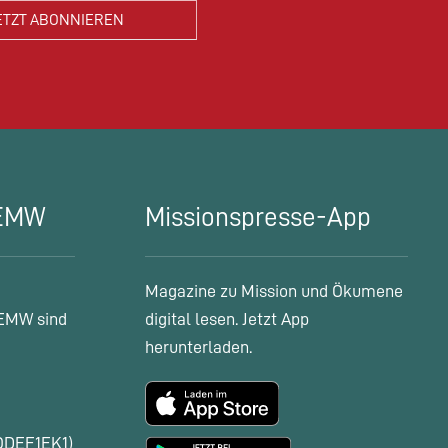
 EMW
Missionspresse-App
Magazine zu Mission und Ökumene
EMW sind
digital lesen. Jetzt App
herunterladen.
ODEF1EK1)