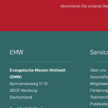
Abonnieren Sie unseren Ne
EMW
Servic
Evangelische Mission Weltweit
Über uns
(EMW)
Geschäfts
Normannenweg 17-21
Mitgliede
20537 Hamburg
Förderung
Deutschland
Themen/S
Publikati