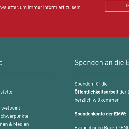
wsletter, um immer informiert zu sein.
e
Spenden an die
Spenden für die
stelle
Öffentlichkeitsarbeit
der 
r
herzlich willkommen!
 weltweit
Spendenkonto der EMW:
chwerpunkte
onen & Medien
Evangelische Bank (GEN