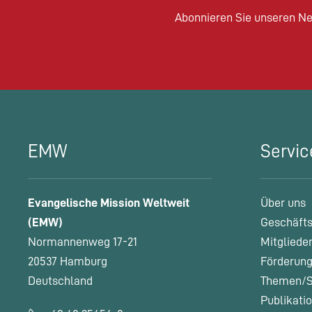
Abonnieren Sie unseren Ne
EMW
Servic
Evangelische Mission Weltweit
Über uns
(EMW)
Geschäfts
Normannenweg 17-21
Mitgliede
20537 Hamburg
Förderung
Deutschland
Themen/S
Publikati