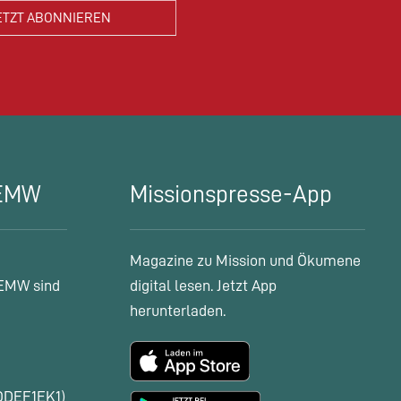
 EMW
Missionspresse-App
Magazine zu Mission und Ökumene
EMW sind
digital lesen. Jetzt App
herunterladen.
ODEF1EK1)