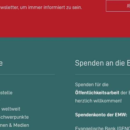
wsletter, um immer informiert zu sein.
e
Spenden an die
Spenden für die
stelle
Öffentlichkeitsarbeit
der 
r
herzlich willkommen!
 weltweit
Spendenkonto der EMW:
chwerpunkte
onen & Medien
Evangelische Bank (GEN