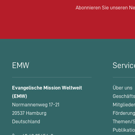
Abonnieren Sie unseren Ne
EMW
Servic
Evangelische Mission Weltweit
Über uns
(EMW)
Geschäfts
Normannenweg 17-21
Mitgliede
20537 Hamburg
Förderung
Deutschland
Themen/S
Publikati