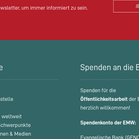
wsletter, um immer informiert zu sein.
e
Spenden an die
Spenden für die
stelle
Öffentlichkeitsarbeit
der 
r
herzlich willkommen!
 weltweit
Spendenkonto der EMW:
chwerpunkte
onen & Medien
Evangelische Bank (GEN