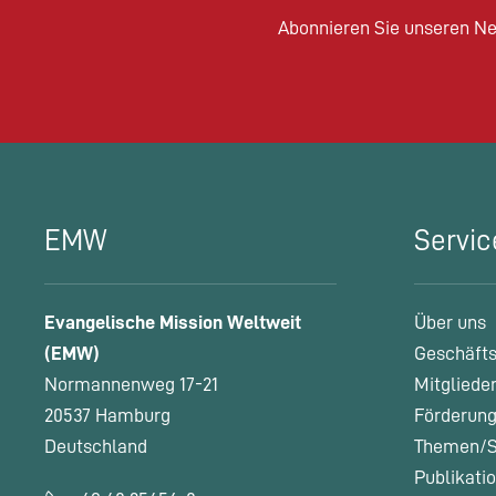
Abonnieren Sie unseren Ne
EMW
Servic
Evangelische Mission Weltweit
Über uns
(EMW)
Geschäfts
Normannenweg 17-21
Mitgliede
20537 Hamburg
Förderung
Deutschland
Themen/S
Publikati