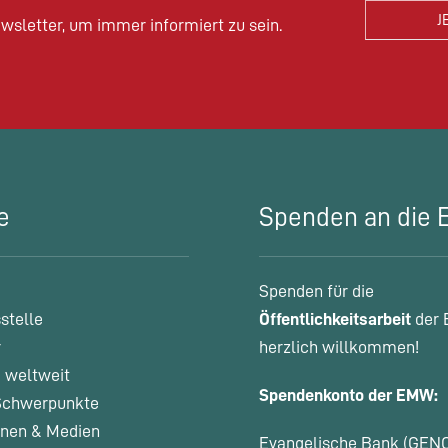
wsletter, um immer informiert zu sein.
e
Spenden an die
Spenden für die
stelle
Öffentlichkeitsarbeit
der 
r
herzlich willkommen!
 weltweit
Spendenkonto der EMW:
chwerpunkte
onen & Medien
Evangelische Bank (GEN