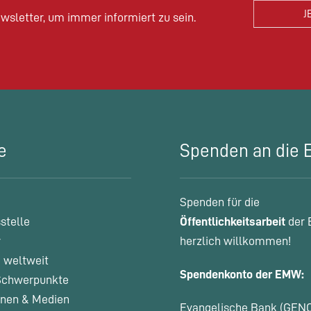
wsletter, um immer informiert zu sein.
e
Spenden an die
Spenden für die
stelle
Öffentlichkeitsarbeit
der 
r
herzlich willkommen!
 weltweit
Spendenkonto der EMW:
chwerpunkte
onen & Medien
Evangelische Bank (GEN