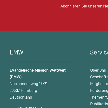
Abonnieren Sie unseren Ne
EMW
Servic
Evangelische Mission Weltweit
Über uns
(EMW)
Geschäfts
Normannenweg 17-21
Mitgliede
20537 Hamburg
Förderung
Deutschland
Themen/S
Publikati