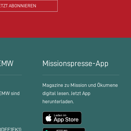
 EMW
Missionspresse-App
Magazine zu Mission und Ökumene
EMW sind
digital lesen. Jetzt App
herunterladen.
ODEF1EK1)