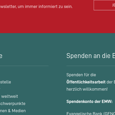
wsletter, um immer informiert zu sein.
e
Spenden an die
Spenden für die
stelle
Öffentlichkeitsarbeit
der 
r
herzlich willkommen!
 weltweit
Spendenkonto der EMW:
chwerpunkte
onen & Medien
Evangelische Bank (GEN