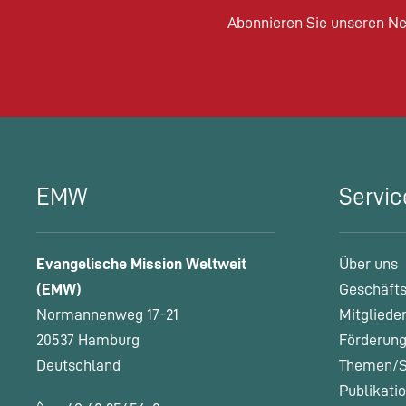
Abonnieren Sie unseren Ne
EMW
Servic
Evangelische Mission Weltweit
Über uns
(EMW)
Geschäfts
Normannenweg 17-21
Mitgliede
20537 Hamburg
Förderung
Deutschland
Themen/S
Publikati