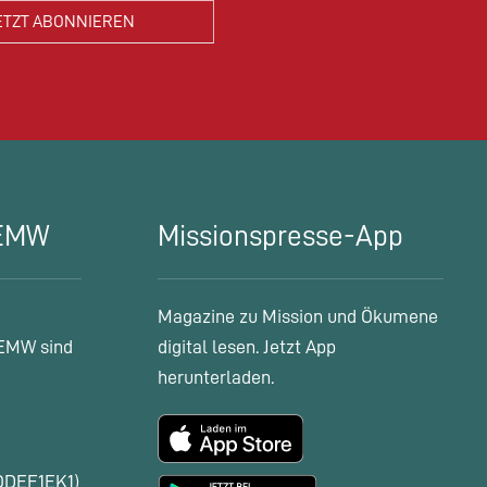
 EMW
Missionspresse-App
Magazine zu Mission und Ökumene
EMW sind
digital lesen. Jetzt App
herunterladen.
ODEF1EK1)