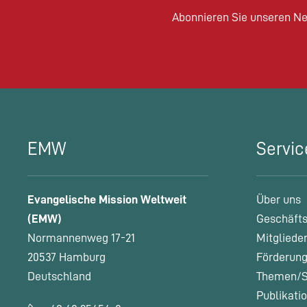
Abonnieren Sie unseren Ne
EMW
Servic
Evangelische Mission Weltweit
Über uns
(EMW)
Geschäfts
Normannenweg 17-21
Mitgliede
20537 Hamburg
Förderung
Deutschland
Themen/S
Publikati