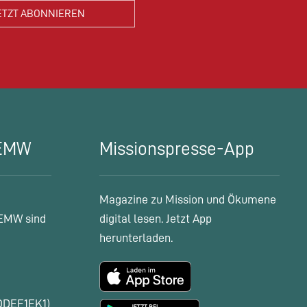
 EMW
Missionspresse-App
Magazine zu Mission und Ökumene
EMW sind
digital lesen. Jetzt App
herunterladen.
ODEF1EK1)