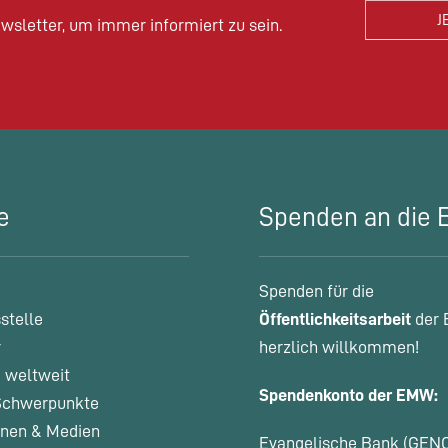
wsletter, um immer informiert zu sein.
e
Spenden an die
Spenden für die
stelle
Öffentlichkeitsarbeit
der 
r
herzlich willkommen!
 weltweit
Spendenkonto der EMW:
chwerpunkte
onen & Medien
Evangelische Bank (GEN