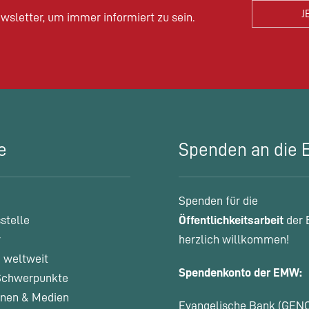
wsletter, um immer informiert zu sein.
e
Spenden an die
Spenden für die
stelle
Öffentlichkeitsarbeit
der 
r
herzlich willkommen!
 weltweit
Spendenkonto der EMW:
chwerpunkte
onen & Medien
Evangelische Bank (GEN