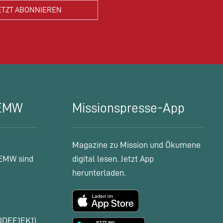
 EMW
Missionspresse-App
Magazine zu Mission und Ökumene
EMW sind
digital lesen. Jetzt App
herunterladen.
ODEF1EK1)