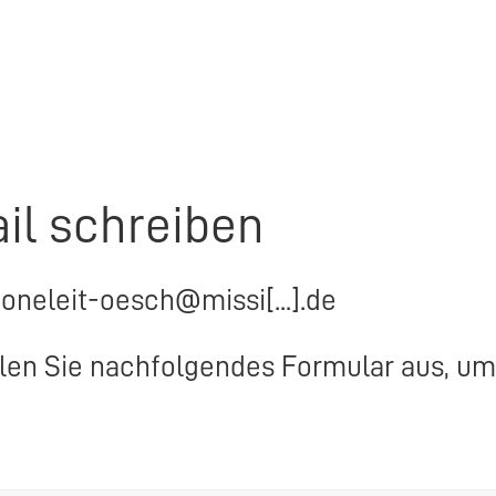
il schreiben
a.joneleit-oesch@missi[...].de
llen Sie nachfolgendes Formular aus, um 