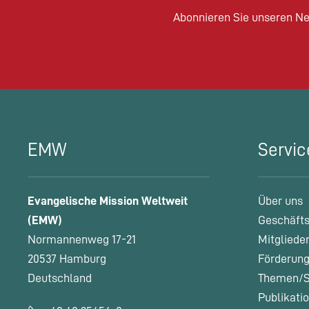
Abonnieren Sie unseren Ne
EMW
Servic
Evangelische Mission Weltweit
Über uns
(EMW)
Geschäfts
Normannenweg 17-21
Mitgliede
20537 Hamburg
Förderung
Deutschland
Themen/S
Publikati