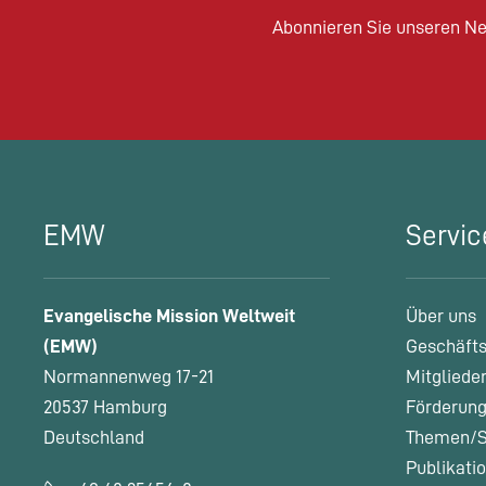
Abonnieren Sie unseren Ne
EMW
Servic
Evangelische Mission Weltweit
Über uns
(EMW)
Geschäfts
Normannenweg 17-21
Mitgliede
20537 Hamburg
Förderung
Deutschland
Themen/S
Publikati