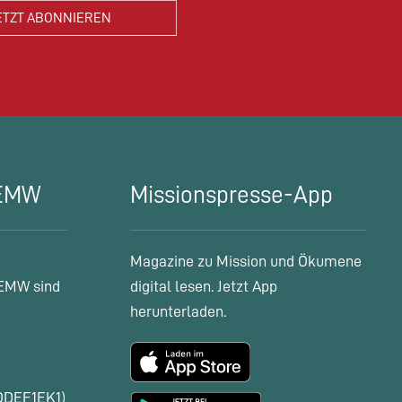
 EMW
Missionspresse-App
Magazine zu Mission und Ökumene
EMW sind
digital lesen. Jetzt App
herunterladen.
ODEF1EK1)