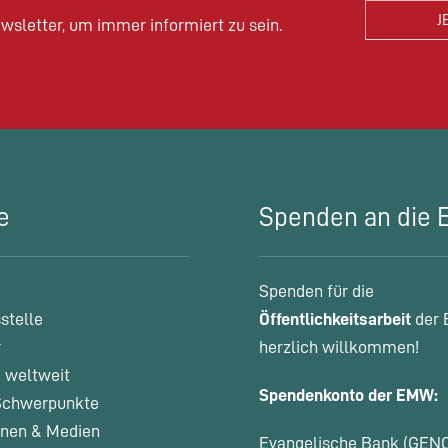
wsletter, um immer informiert zu sein.
e
Spenden an die
Spenden für die
stelle
Öffentlichkeitsarbeit
der 
r
herzlich willkommen!
 weltweit
Spendenkonto der EMW:
chwerpunkte
onen & Medien
Evangelische Bank (GEN