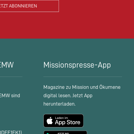
 EMW
Missionspresse-App
Magazine zu Mission und Ökumene
EMW sind
digital lesen. Jetzt App
herunterladen.
ODEF1EK1)