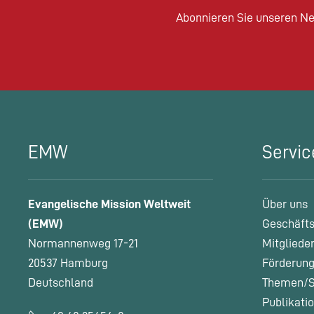
Abonnieren Sie unseren Ne
EMW
Servic
Evangelische Mission Weltweit
Über uns
(EMW)
Geschäfts
Normannenweg 17-21
Mitgliede
20537 Hamburg
Förderung
Deutschland
Themen/S
Publikati