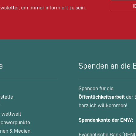
wsletter, um immer informiert zu sein.
e
Spenden an die
Spenden für die
stelle
Öffentlichkeitsarbeit
der 
r
herzlich willkommen!
 weltweit
Spendenkonto der EMW:
chwerpunkte
onen & Medien
Evangelische Bank (GEN