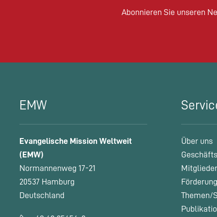
Abonnieren Sie unseren Ne
EMW
Servic
Evangelische Mission Weltweit
Über uns
(EMW)
Geschäfts
Normannenweg 17-21
Mitgliede
20537 Hamburg
Förderung
Deutschland
Themen/S
Publikati