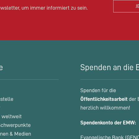
wsletter, um immer informiert zu sein.
e
Spenden an die
Spenden für die
stelle
Öffentlichkeitsarbeit
der 
r
herzlich willkommen!
 weltweit
Spendenkonto der EMW:
chwerpunkte
onen & Medien
Evangelische Bank (GEN