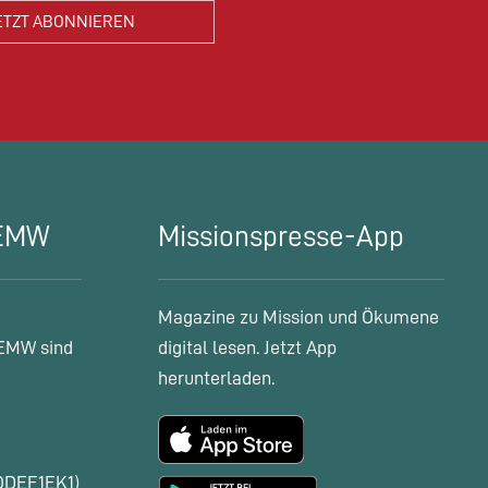
 EMW
Missionspresse-App
Magazine zu Mission und Ökumene
EMW sind
digital lesen. Jetzt App
herunterladen.
ODEF1EK1)