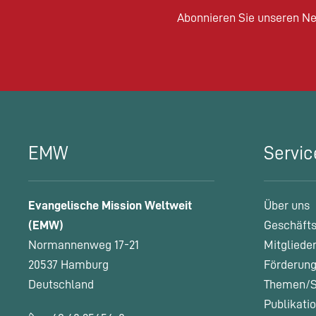
Abonnieren Sie unseren Ne
EMW
Servic
Evangelische Mission Weltweit
Über uns
(EMW)
Geschäfts
Normannenweg 17-21
Mitgliede
20537 Hamburg
Förderung
Deutschland
Themen/S
Publikati