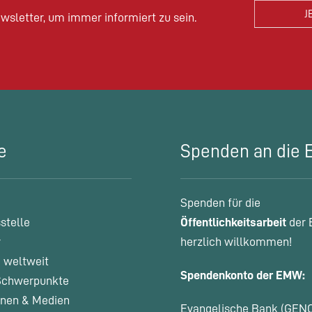
wsletter, um immer informiert zu sein.
e
Spenden an die
Spenden für die
stelle
Öffentlichkeitsarbeit
der 
r
herzlich willkommen!
 weltweit
Spendenkonto der EMW:
chwerpunkte
onen & Medien
Evangelische Bank (GEN