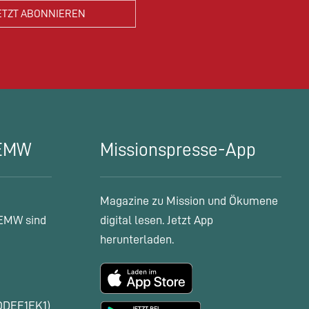
 EMW
Missionspresse-App
Magazine zu Mission und Ökumene
EMW sind
digital lesen. Jetzt App
herunterladen.
ODEF1EK1)