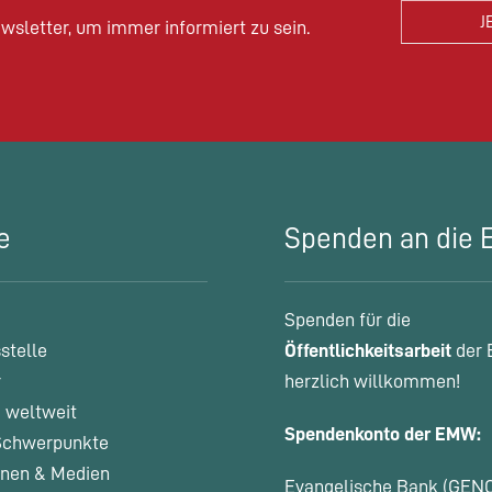
wsletter, um immer informiert zu sein.
e
Spenden an die
Spenden für die
stelle
Öffentlichkeitsarbeit
der 
r
herzlich willkommen!
 weltweit
Spendenkonto der EMW:
chwerpunkte
onen & Medien
Evangelische Bank (GEN