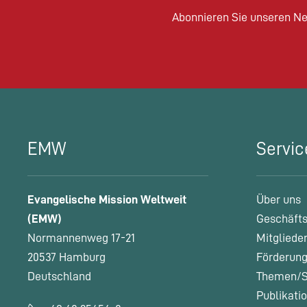
Abonnieren Sie unseren Ne
EMW
Servic
Evangelische Mission Weltweit
Über uns
(EMW)
Geschäfts
Normannenweg 17-21
Mitgliede
20537 Hamburg
Förderung
Deutschland
Themen/S
Publikati