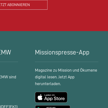
 EMW
Missionspresse-App
Magazine zu Mission und Ökumene
EMW sind
digital lesen. Jetzt App
herunterladen.
ODEF1EK1)