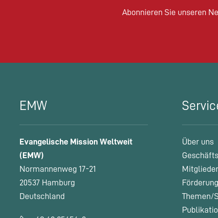
Abonnieren Sie unseren Ne
EMW
Servic
Evangelische Mission Weltweit
Über uns
(EMW)
Geschäfts
Normannenweg 17-21
Mitgliede
20537 Hamburg
Förderung
Deutschland
Themen/S
Publikati