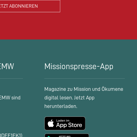
 EMW
Missionspresse-App
Magazine zu Mission und Ökumene
EMW sind
digital lesen. Jetzt App
herunterladen.
ODEF1EK1)