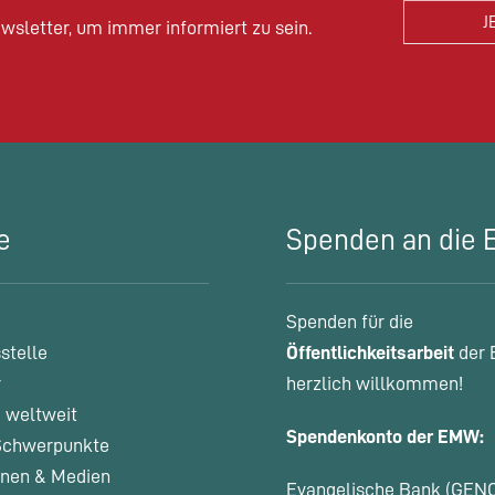
wsletter, um immer informiert zu sein.
e
Spenden an die
Spenden für die
stelle
Öffentlichkeitsarbeit
der 
r
herzlich willkommen!
 weltweit
Spendenkonto der EMW:
chwerpunkte
onen & Medien
Evangelische Bank (GEN