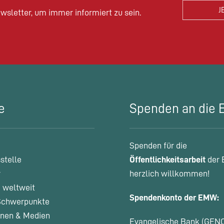
wsletter, um immer informiert zu sein.
e
Spenden an die
Spenden für die
stelle
Öffentlichkeitsarbeit
der 
r
herzlich willkommen!
 weltweit
Spendenkonto der EMW:
chwerpunkte
onen & Medien
Evangelische Bank (GEN