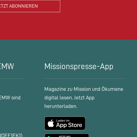
 EMW
Missionspresse-App
Magazine zu Mission und Ökumene
EMW sind
digital lesen. Jetzt App
herunterladen.
ODEF1EK1)