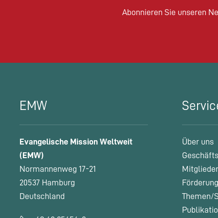
Abonnieren Sie unseren Ne
EMW
Servic
Evangelische Mission Weltweit
Über uns
(EMW)
Geschäfts
Normannenweg 17-21
Mitgliede
20537 Hamburg
Förderung
Deutschland
Themen/S
Publikati