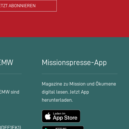
 EMW
Missionspresse-App
Magazine zu Mission und Ökumene
EMW sind
digital lesen. Jetzt App
herunterladen.
ODEF1EK1)