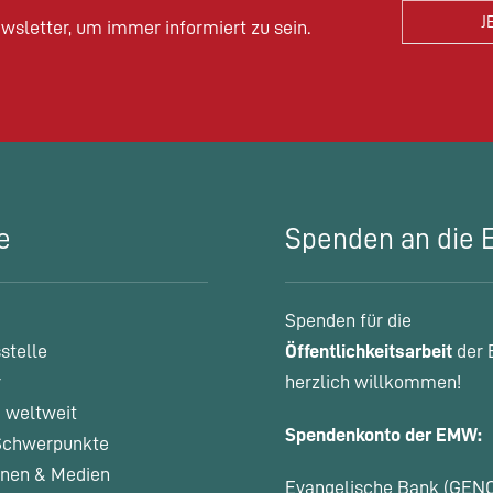
wsletter, um immer informiert zu sein.
e
Spenden an die
Spenden für die
stelle
Öffentlichkeitsarbeit
der 
r
herzlich willkommen!
 weltweit
Spendenkonto der EMW:
chwerpunkte
onen & Medien
Evangelische Bank (GEN