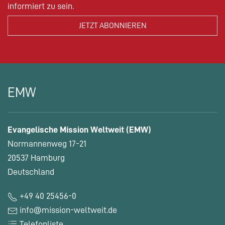
informiert zu sein.
EMW
Evangelische Mission Weltweit (EMW)
Normannenweg 17-21
20537 Hamburg
Deutschland
+49 40 25456-0
info@mission-weltweit.de
Telefonliste