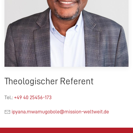
Theologischer Referent
Tel.:
+49 40 25456-173
ipyana.mwamugobole@mission-weltweit.de