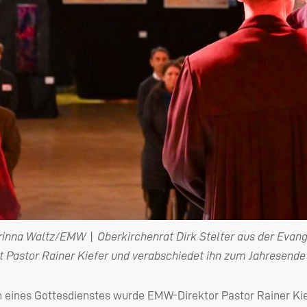
rinna Waltz/EMW | Oberkirchenrat Dirk Stelter aus der Evan
et Pastor Rainer Kiefer und verabschiedet ihn zum Jahresende
 eines Gottesdienstes wurde
EMW
-Direktor Pastor Rainer Kie