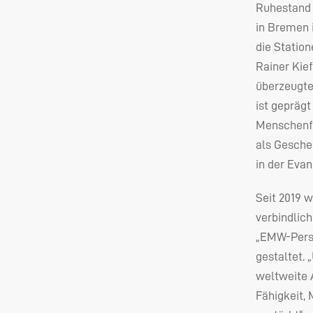
Ruhestand 
in Bremen i
die Statio
Rainer Kief
überzeugte
ist gepräg
Menschenfr
als Geschen
in der Eva
Seit 2019 w
verbindlic
„EMW-Persp
gestaltet. 
weltweite 
Fähigkeit,