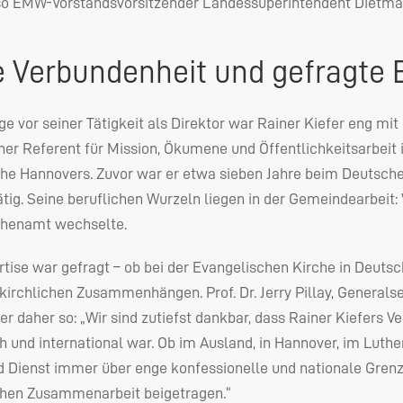
so
EMW
-Vorstandsvorsitzender Landessuperintendent Dietma
 Verbundenheit und gefragte 
ge vor seiner Tätigkeit als Direktor war Rainer Kiefer eng mit
her Referent für Mission, Ökumene und Öffentlichkeitsarbei
he Hannovers. Zuvor war er etwa sieben Jahre beim Deutsch
ätig. Seine beruflichen Wurzeln liegen in der Gemeindearbeit: 
chenamt wechselte.
rtise war gefragt – ob bei der Evangelischen Kirche in Deut
 kirchlichen Zusammenhängen. Prof. Dr. Jerry Pillay, General
er daher so: „Wir sind zutiefst dankbar, dass Rainer Kiefers 
 und international war. Ob im Ausland, in Hannover, im Luthe
d Dienst immer über enge konfessionelle und nationale Gren
hen Zusammenarbeit beigetragen.“