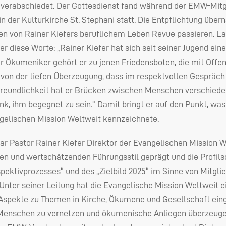
verabschiedet. Der Gottesdienst fand während der
EMW
-Mit
n der Kulturkirche St. Stephani statt. Die Entpflichtung übern
nen von Rainer Kiefers beruflichem Leben Revue passieren. L
er diese Worte: „Rainer Kiefer hat sich seit seiner Jugend ei
r Ökumeniker gehört er zu jenen Friedensboten, die mit Offen
t von der tiefen Überzeugung, dass im respektvollen Gespräch
eundlichkeit hat er Brücken zwischen Menschen verschiedens
k, ihm begegnet zu sein.“ Damit bringt er auf den Punkt, was
ngelischen Mission Weltweit kennzeichnete.
ar Pastor Rainer Kiefer Direktor der Evangelischen Mission W
hen und wertschätzenden Führungsstil geprägt und die Profil
ektivprozesses“ und des „Zielbild 2025“ im Sinne von Mitgli
„Unter seiner Leitung hat die Evangelische Mission Weltweit 
Aspekte zu Themen in Kirche, Ökumene und Gesellschaft eing
 Menschen zu vernetzen und ökumenische Anliegen überzeugend