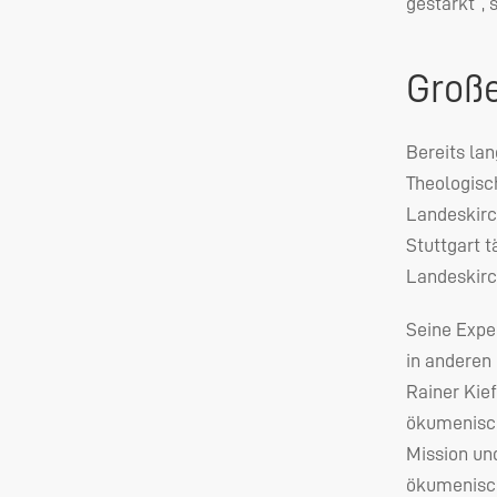
gestärkt“, 
Große
Bereits lan
Theologisc
Landeskirc
Stuttgart t
Landeskir
Seine Expe
in anderen
Rainer Kief
ökumenisch
Mission un
ökumenisc