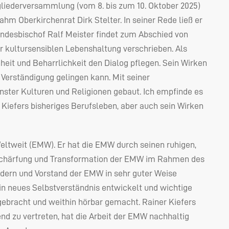
gliederversammlung (vom 8. bis zum 10. Oktober 2025)
ahm Oberkirchenrat Dirk Stelter. In seiner Rede ließ er
andesbischof Ralf Meister findet zum Abschied von
ner kultursensiblen Lebenshaltung verschrieben. Als
heit und Beharrlichkeit den Dialog pflegen. Sein Wirken
 Verständigung gelingen kann. Mit seiner
ter Kulturen und Religionen gebaut. Ich empfinde es
 Kiefers bisheriges Berufsleben, aber auch sein Wirken
eltweit (
EMW
). Er hat die
EMW
durch seinen ruhigen,
schärfung und Transformation der
EMW
im Rahmen des
edern und Vorstand der
EMW
in sehr guter Weise
ein neues Selbstverständnis entwickelt und wichtige
ebracht und weithin hörbar gemacht. Rainer Kiefers
 zu vertreten, hat die Arbeit der
EMW
nachhaltig