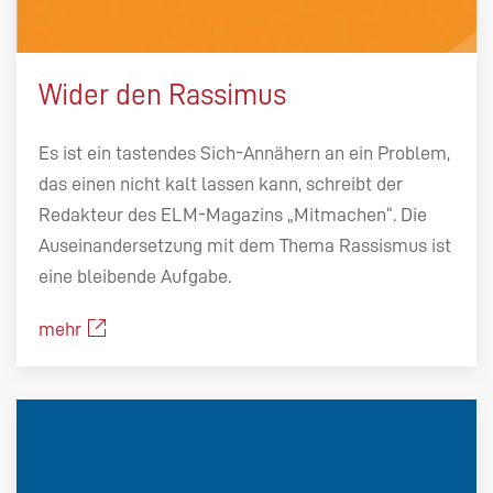
Wider den Rassimus
Es ist ein tastendes Sich-Annähern an ein Problem,
das einen nicht kalt lassen kann, schreibt der
Redakteur des ELM-Magazins „Mitmachen“. Die
Auseinandersetzung mit dem Thema Rassismus ist
eine bleibende Aufgabe.
mehr