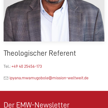
Theologischer Referent
Tel.:
+49 40 25456-173
ipyana.mwamugobole@mission-weltweit.de
Der EMW-Newsletter