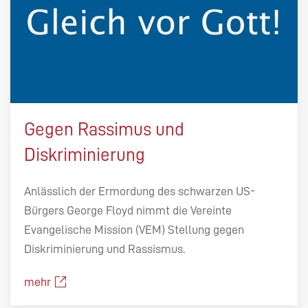
Gegen Rassimus und
Diskriminierung
Anlässlich der Ermordung des schwarzen US-
Bürgers George Floyd nimmt die Vereinte
Evangelische Mission (VEM) Stellung gegen
Diskriminierung und Rassismus.
mehr